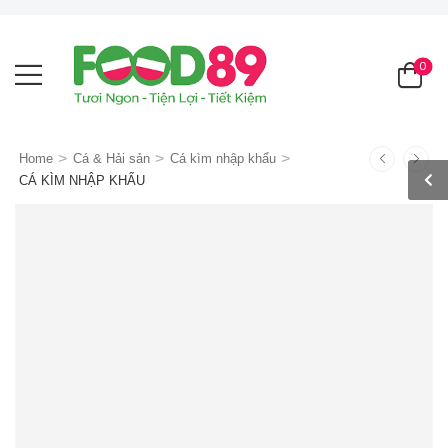
0
>
>
>
Home
Cá & Hải sản
Cá kìm nhập khẩu
CÁ KÌM NHẬP KHẨU