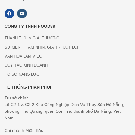
CÔNG TY TNHH FOOD89
THÀNH TỰU & GIẢI THƯỞNG
SỨ MỆNH, TẦM NHÌN, GIÁ TRỊ CỐT LÕI
VĂN HÓA LÀM VIỆC
QUY TẮC KINH DOANH
HỒ SƠ NĂNG LỰC
HỆ THỐNG PHÂN PHỐI
Trụ sở chính
Lô C2-1 & C2-2 Khu Công Nghiệp Dịch Vụ Thủy Sản Đà Nẵng,
phường Thọ Quang, quận Sơn Trà, thành phố Đà Nẵng, Việt
Nam
Chi nhánh Miền Bắc