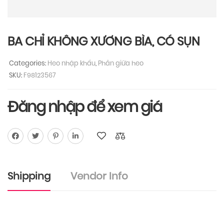
BA CHỈ KHÔNG XƯƠNG BÌA, CÓ SỤN
Categories:
Heo nhập khẩu
,
Phần giữa heo
SKU:
F98123567
Đăng nhập để xem giá
Shipping
Vendor Info