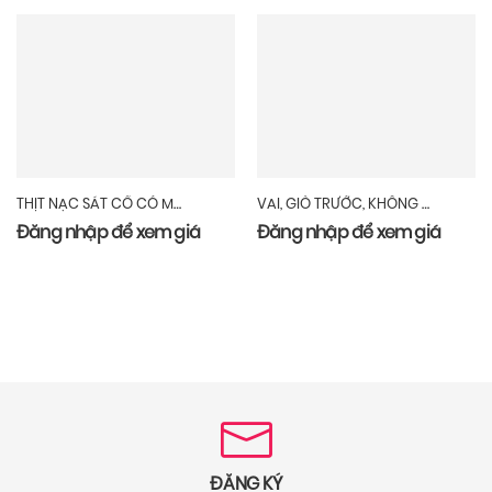
THỊT NẠC SÁT CỔ CÓ MỠ NGOÀI
VAI, GIÒ TRƯỚC, KHÔNG MÓNG
Đăng nhập để xem giá
Đăng nhập để xem giá
ĐĂNG KÝ