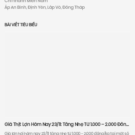
Chi nhánh Miền Nam
Ấp An Bình, Định Yên, Lấp Vò, Đồng Tháp
BÀI VIẾT TIÊU BIỂU
Giá Thịt Lợn Hôm Nay 23/11: Tăng Nhẹ Từ 1.000 – 2.000 Đồng/Kg Tại Một Số Địa Phương
Giá lợn hơi hôm nay 23/11 tăng nhẹ từ 1.000 - 2.000 đồng/kg tại một số