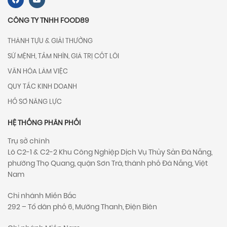
CÔNG TY TNHH FOOD89
THÀNH TỰU & GIẢI THƯỞNG
SỨ MỆNH, TẦM NHÌN, GIÁ TRỊ CỐT LÕI
VĂN HÓA LÀM VIỆC
QUY TẮC KINH DOANH
HỒ SƠ NĂNG LỰC
HỆ THỐNG PHÂN PHỐI
Trụ sở chính
Lô C2-1 & C2-2 Khu Công Nghiệp Dịch Vụ Thủy Sản Đà Nẵng,
phường Thọ Quang, quận Sơn Trà, thành phố Đà Nẵng, Việt
Nam
Chi nhánh Miền Bắc
292 – Tổ dân phố 6, Mường Thanh, Điện Biên